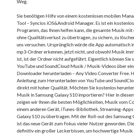
Weg.
Sie benötigen Hilfe von einem kostenlosen mobilen Man
Tool – Syncios iOS&Android Manager. Es ist ein kostenlo
Programm, das Ihnen helfen kann, die gesamte Musik mit 
ohne Qualitätsverlust zu übertragen, zu sichern, zu lösche
uns versuchen. Ursprünglich würde die App automatisch i
mp3-Ordner erkennen, jetzt nicht, und obwohl Musik imm
ist, ist der Ordner nicht aufgeführt. Eigentlich können Sie
YouTube und SoundCloud Musik / Musik-Videos über ein
Downloader herunterladen – Any Video Converter Free. Hi
Anleitung zum Herunterladen von YouTube und SoundCl
direkt mit hoher Qualität. Möchten Sie kostenlos herunte
Musik in Samsung Galaxy S10 importieren? Hier in diese
zeigen wir Ihnen die besten Möglichkeiten, Musik vom C
einem anderen Gerät, iTunes-Bibliothek, Streaming-App
Galaxy S10 zu übertragen. Mit der Roll-out des Samsung
ist das neue Gerät zum Fokus vieler Nutzer geworden. Die
definitiv ein großer Leckerbissen, um hochwertige Musik