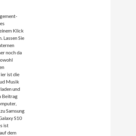
agement-
ses
einem Klick
n. Lassen Sie
nternen
er noch da
 sowohl
en
er ist die
oud Musik
rladen und
m Beitrag
omputer,
s zu Samsung
 Galaxy S10
s ist
 auf dem