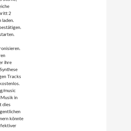
eiche
ritt 2
 laden.
bestätigen.
starten.
onisieren.
ren
r ihre
 Synthese
igen Tracks
kostenlos.
ng/music
 Musik in
t dies
gentlichen
nern könnte
ffektiver