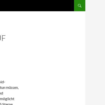
ZUM INHALT SPRINGEN
UF
oid-
 tun müssen,
nd
rmöglicht
5 Sterne,