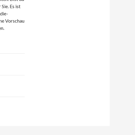
Sie. Es ist
die-
ine Vorschau
n.