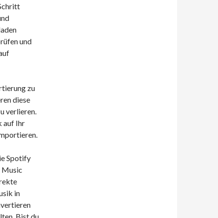
chritt
und
laden
rüfen und
auf
rtierung zu
eren diese
 verlieren.
 auf Ihr
mportieren.
e Spotify
y Music
irekte
sik in
vertieren
lten. Bist du