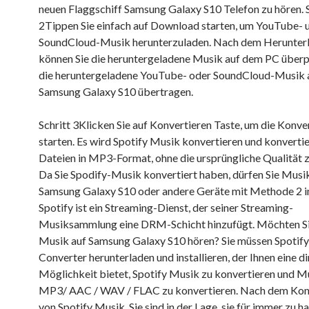
neuen Flaggschiff Samsung Galaxy S10 Telefon zu hören. S
2Tippen Sie einfach auf Download starten, um YouTube- 
SoundCloud-Musik herunterzuladen. Nach dem Herunter
können Sie die heruntergeladene Musik auf dem PC überp
die heruntergeladene YouTube- oder SoundCloud-Musik 
Samsung Galaxy S10 übertragen.
Schritt 3Klicken Sie auf Konvertieren Taste, um die Konve
starten. Es wird Spotify Musik konvertieren und konverti
Dateien in MP3-Format, ohne die ursprüngliche Qualität zu
Da Sie Spodify-Musik konvertiert haben, dürfen Sie Musik
Samsung Galaxy S10 oder andere Geräte mit Methode 2 i
Spotify ist ein Streaming-Dienst, der seiner Streaming-
Musiksammlung eine DRM-Schicht hinzufügt. Möchten Si
Musik auf Samsung Galaxy S10 hören? Sie müssen Spotif
Converter herunterladen und installieren, der Ihnen eine d
Möglichkeit bietet, Spotify Musik zu konvertieren und Mu
MP3/ AAC / WAV / FLAC zu konvertieren. Nach dem Kon
von Spotify Musik, Sie sind in der Lage, sie für immer zu ha