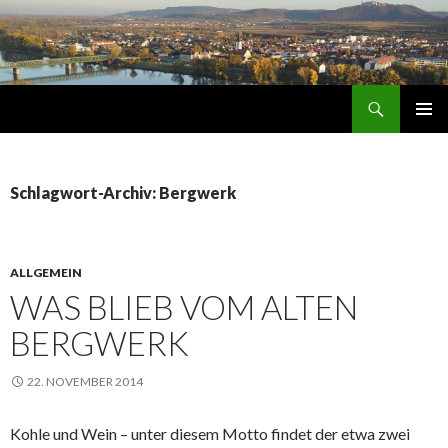
Suchen
Aus der Wachau
ZUM
PRIMÄR
INHALT
MENÜ
SPRINGEN
Schlagwort-Archiv: Bergwerk
ALLGEMEIN
WAS BLIEB VOM ALTEN
BERGWERK
22. NOVEMBER 2014
Kohle und Wein – unter diesem Motto findet der etwa zwei