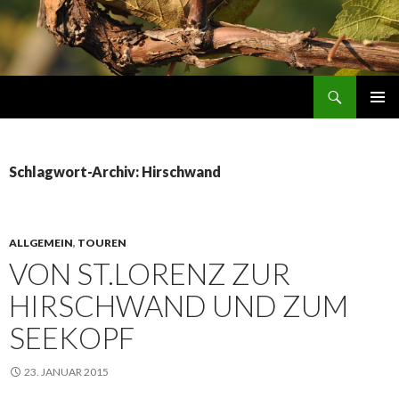
Suchen
Aus der Wachau
ZUM
PRIMÄR
INHALT
MENÜ
SPRINGEN
Schlagwort-Archiv: Hirschwand
ALLGEMEIN
,
TOUREN
VON ST.LORENZ ZUR
HIRSCHWAND UND ZUM
SEEKOPF
23. JANUAR 2015